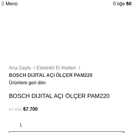
Menü
0
öğe
₺
0
-2%
Sıcak
Büyütmek için tıklayın
Ana Sayfa
Elektrikli El Aletleri
BOSCH DIJITAL AÇI ÖLÇER PAM220
Ürünlere geri dön
BOSCH DIJITAL AÇI ÖLÇER PAM220
₺
7.700
₺
7.835