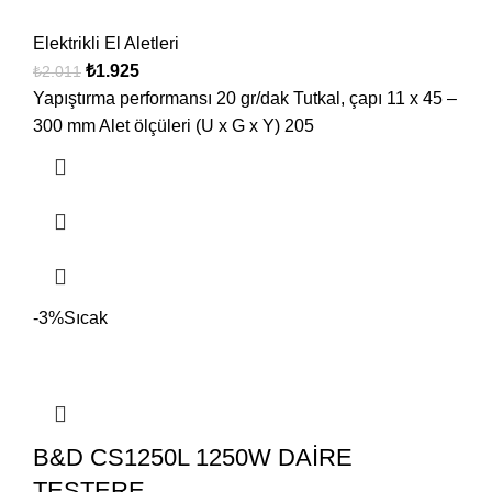
Elektrikli El Aletleri
₺
1.925
₺
2.011
Yapıştırma performansı 20 gr/dak Tutkal, çapı 11 x 45 –
300 mm Alet ölçüleri (U x G x Y) 205
-3%
Sıcak
B&D CS1250L 1250W DAİRE
TESTERE