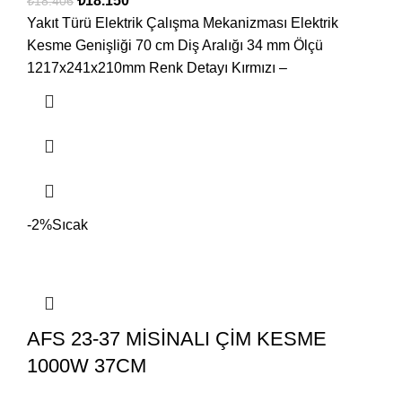
₺
18.150
₺
18.406
Yakıt Türü Elektrik Çalışma Mekanizması Elektrik
Kesme Genişliği 70 cm Diş Aralığı 34 mm Ölçü
1217x241x210mm Renk Detayı Kırmızı –
-2%
Sıcak
AFS 23-37 MİSİNALI ÇİM KESME
1000W 37CM