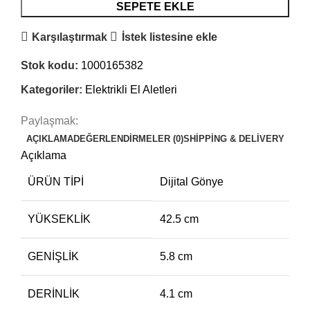
SEPETE EKLE
Karşılaştırmak
İstek listesine ekle
Stok kodu:
1000165382
Kategoriler:
Elektrikli El Aletleri
Paylaşmak:
AÇIKLAMA
DEĞERLENDIRMELER (0)
SHIPPING & DELIVERY
Açıklama
ÜRÜN TIPI
Dijital Gönye
YÜKSEKLIK
42.5 cm
GENIŞLIK
5.8 cm
DERINLIK
4.1 cm