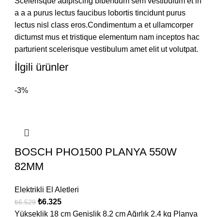
Scelerisque adipiscing bibendum sem vestibulum et in
a a a purus lectus faucibus lobortis tincidunt purus
lectus nisl class eros.Condimentum a et ullamcorper
dictumst mus et tristique elementum nam inceptos hac
parturient scelerisque vestibulum amet elit ut volutpat.
İlgili ürünler
-3%
BOSCH PHO1500 PLANYA 550W
82MM
Elektrikli El Aletleri
₺
6.325
₺
6.529
Yükseklik 18 cm Genişlik 8.2 cm Ağırlık 2.4 kg Planya