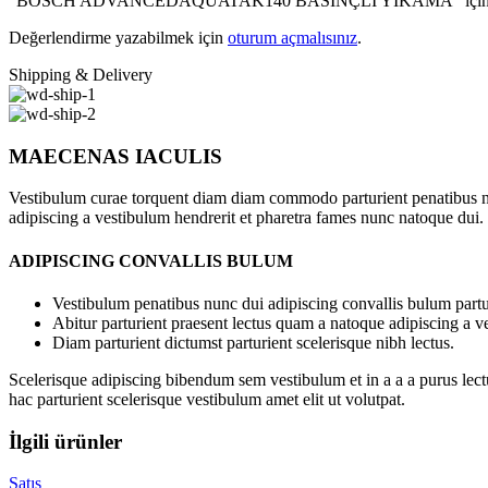
“BOSCH ADVANCEDAQUATAK140 BASINÇLI YIKAMA” için yorum
Değerlendirme yazabilmek için
oturum açmalısınız
.
Shipping & Delivery
MAECENAS IACULIS
Vestibulum curae torquent diam diam commodo parturient penatibus nunc
adipiscing a vestibulum hendrerit et pharetra fames nunc natoque dui.
ADIPISCING CONVALLIS BULUM
Vestibulum penatibus nunc dui adipiscing convallis bulum partu
Abitur parturient praesent lectus quam a natoque adipiscing a 
Diam parturient dictumst parturient scelerisque nibh lectus.
Scelerisque adipiscing bibendum sem vestibulum et in a a a purus lect
hac parturient scelerisque vestibulum amet elit ut volutpat.
İlgili ürünler
Satış