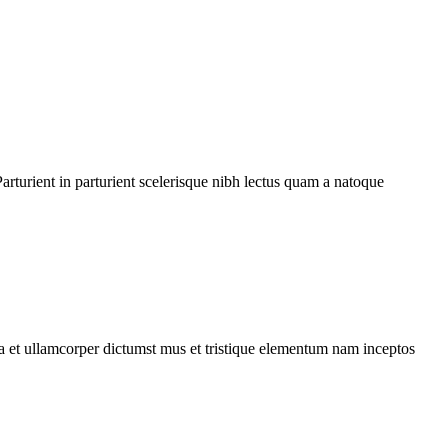
rturient in parturient scelerisque nibh lectus quam a natoque
 a et ullamcorper dictumst mus et tristique elementum nam inceptos