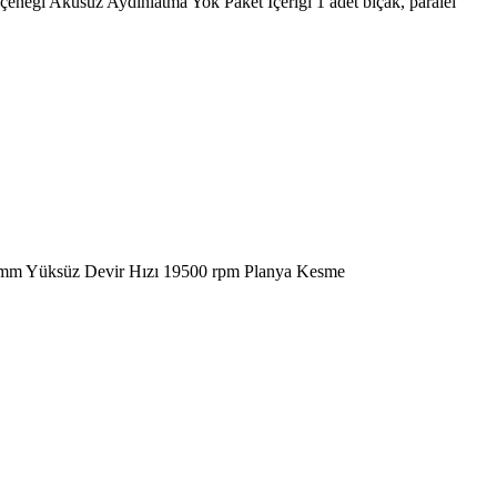
eneği Aküsüz Aydınlatma Yok Paket İçeriği 1 adet bıçak, paralel
82 mm Yüksüz Devir Hızı 19500 rpm Planya Kesme