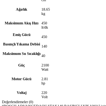
Ağırlık
18.65
kg
Maksimum Akış Hızı
450
lt/dk
Emiş Gücü
450
Basınçlı Yıkama Debisi
140
Maksimum Su Sıcaklığı
40
Güç
2100
Watt
Motor Gücü
2.81
hp
Voltaj
220
Volt
Değerlendirmeler (0)