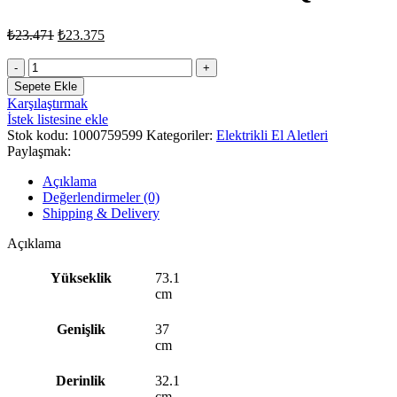
₺
23.471
₺
23.375
BOSCH
ADVANCEDAQUATAK140
Sepete Ekle
BASINÇLI
Karşılaştırmak
YIKAMA
İstek listesine ekle
adet
Stok kodu:
1000759599
Kategoriler:
Elektrikli El Aletleri
Paylaşmak:
Açıklama
Değerlendirmeler (0)
Shipping & Delivery
Açıklama
Yükseklik
73.1
cm
Genişlik
37
cm
Derinlik
32.1
cm