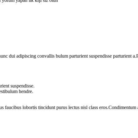
 yapan ilk kişi siz olun
 dui adipiscing convallis bulum parturient suspendisse parturient a.Pa
rient suspendisse.
vestibulum hendre.
us faucibus lobortis tincidunt purus lectus nisl class eros.Condimentum