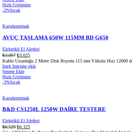
Hızlı Görünüm
-2%
Sıcak
Karşılaştırmak
AVUÇ TAŞLAMA 650W 115MM BD G650
Elektrikli El Aletleri
₺
3.097
₺
3.025
Kablo Uzunluğu 2 Metre Disk Boyutu 115 mm Yüksüz Hızı 12000 de
İstek listesine ekle
Sepete Ekle
Hızlı Görünüm
-3%
Sıcak
Karşılaştırmak
B&D CS1250L 1250W DAİRE TESTERE
Elektrikli El Aletleri
₺
6.529
₺
6.325