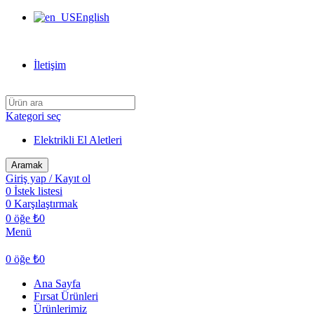
English
Can Verdi Ticaret Hoşgeldiniz
İletişim
Kategori seç
Elektrikli El Aletleri
Aramak
Giriş yap / Kayıt ol
0
İstek listesi
0
Karşılaştırmak
0
öğe
₺
0
Menü
0
öğe
₺
0
Ana Sayfa
Fırsat Ürünleri
Ürünlerimiz