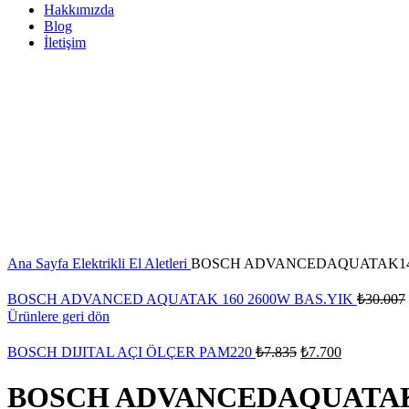
Hakkımızda
Blog
İletişim
Satış
Sıcak
Büyütmek için tıklayın
Ana Sayfa
Elektrikli El Aletleri
BOSCH ADVANCEDAQUATAK14
BOSCH ADVANCED AQUATAK 160 2600W BAS.YIK
₺
30.007
Ürünlere geri dön
BOSCH DIJITAL AÇI ÖLÇER PAM220
₺
7.835
₺
7.700
BOSCH ADVANCEDAQUATAK