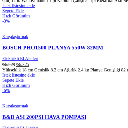
Güç 1250 Watt Kullanım Tipi Kablolu Çalışma Tipi Elektrikli Akü Seç
İstek listesine ekle
Sepete Ekle
Hızlı Görünüm
-3%
Karşılaştırmak
BOSCH PHO1500 PLANYA 550W 82MM
Elektrikli El Aletleri
₺
6.529
₺
6.325
Yükseklik 18 cm Genişlik 8.2 cm Ağırlık 2.4 kg Planya Genişliği 
İstek listesine ekle
Sepete Ekle
Hızlı Görünüm
-6%
Karşılaştırmak
B&D ASI 200PSI HAVA POMPASI