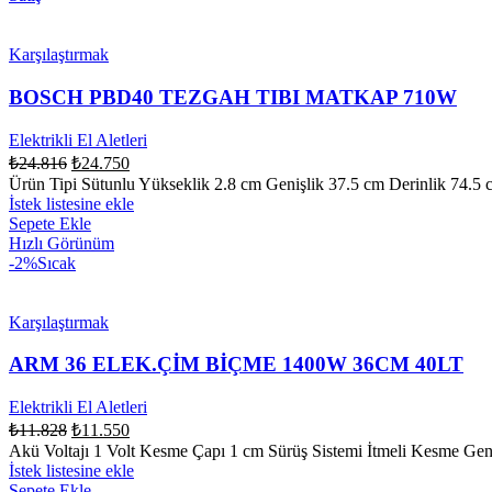
Karşılaştırmak
BOSCH PBD40 TEZGAH TIBI MATKAP 710W
Elektrikli El Aletleri
₺
24.816
₺
24.750
Ürün Tipi Sütunlu Yükseklik 2.8 cm Genişlik 37.5 cm Derinlik 74.5
İstek listesine ekle
Sepete Ekle
Hızlı Görünüm
-2%
Sıcak
Karşılaştırmak
ARM 36 ELEK.ÇİM BİÇME 1400W 36CM 40LT
Elektrikli El Aletleri
₺
11.828
₺
11.550
Akü Voltajı 1 Volt Kesme Çapı 1 cm Sürüş Sistemi İtmeli Kesme Ge
İstek listesine ekle
Sepete Ekle