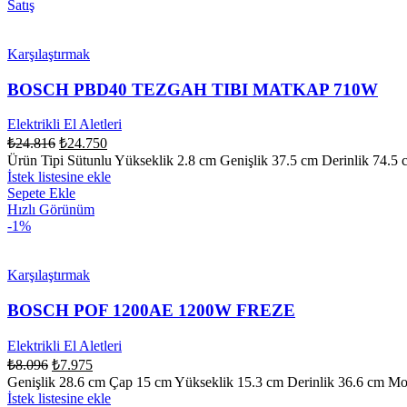
Satış
Karşılaştırmak
BOSCH PBD40 TEZGAH TIBI MATKAP 710W
Elektrikli El Aletleri
₺
24.816
₺
24.750
Ürün Tipi Sütunlu Yükseklik 2.8 cm Genişlik 37.5 cm Derinlik 74.5
İstek listesine ekle
Sepete Ekle
Hızlı Görünüm
-1%
Karşılaştırmak
BOSCH POF 1200AE 1200W FREZE
Elektrikli El Aletleri
₺
8.096
₺
7.975
Genişlik 28.6 cm Çap 15 cm Yükseklik 15.3 cm Derinlik 36.6 cm Motor
İstek listesine ekle