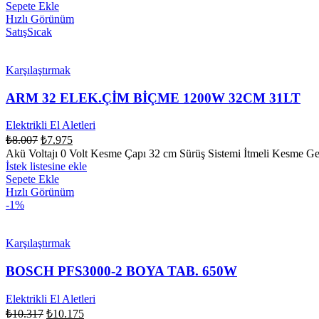
Sepete Ekle
Hızlı Görünüm
Satış
Sıcak
Karşılaştırmak
ARM 32 ELEK.ÇİM BİÇME 1200W 32CM 31LT
Elektrikli El Aletleri
₺
8.007
₺
7.975
Akü Voltajı 0 Volt Kesme Çapı 32 cm Sürüş Sistemi İtmeli Kesme G
İstek listesine ekle
Sepete Ekle
Hızlı Görünüm
-1%
Karşılaştırmak
BOSCH PFS3000-2 BOYA TAB. 650W
Elektrikli El Aletleri
₺
10.317
₺
10.175