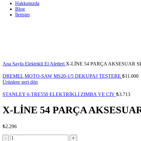
Hakkımızda
Blog
İletişim
Büyütmek için tıklayın
Ana Sayfa
Elektrikli El Aletleri
X-LİNE 54 PARÇA AKSESUAR S
DREMEL MOTO-SAW MS20-1/5 DEKUPAJ TESTERE
₺
11.000
Ürünlere geri dön
STANLEY 6-TRE550 ELEKTRİKLİ ZIMBA VE ÇİV
₺
3.713
X-LİNE 54 PARÇA AKSESUAR
₺
2.296
X-