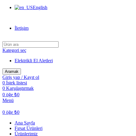
English
Can Verdi Ticaret Hoşgeldiniz
İletişim
Kategori seç
Elektrikli El Aletleri
Aramak
Giriş yap / Kayıt ol
0
İstek listesi
0
Karşılaştırmak
0
öğe
₺
0
Menü
0
öğe
₺
0
Ana Sayfa
Fırsat Ürünleri
Ürünlerimiz