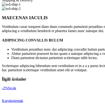
Shipping & Delivery
MAECENAS IACULIS
Vestibulum curae torquent diam diam commodo parturient penatibus nunc
adipiscing a vestibulum hendrerit et pharetra fames nunc natoque dui.
ADIPISCING CONVALLIS BULUM
Vestibulum penatibus nunc dui adipiscing convallis bulum partu
Abitur parturient praesent lectus quam a natoque adipiscing a 
Diam parturient dictumst parturient scelerisque nibh lectus.
Scelerisque adipiscing bibendum sem vestibulum et in a a a purus lect
hac parturient scelerisque vestibulum amet elit ut volutpat.
İlgili ürünler
-2%
Sıcak
Karşılaştırmak