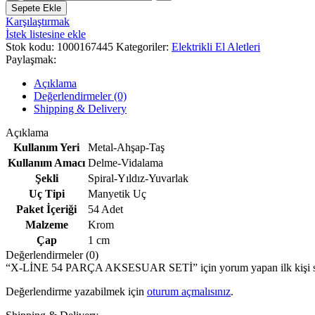
LİNE
Sepete Ekle
54
Karşılaştırmak
PARÇA
İstek listesine ekle
AKSESUAR
Stok kodu:
1000167445
Kategoriler:
Elektrikli El Aletleri
SETİ
Paylaşmak:
adet
Açıklama
Değerlendirmeler (0)
Shipping & Delivery
Açıklama
Kullanım Yeri
Metal-Ahşap-Taş
Kullanım Amacı
Delme-Vidalama
Şekli
Spiral-Yıldız-Yuvarlak
Uç Tipi
Manyetik Uç
Paket İçeriği
54 Adet
Malzeme
Krom
Çap
1 cm
Değerlendirmeler (0)
“X-LİNE 54 PARÇA AKSESUAR SETİ” için yorum yapan ilk kişi s
Değerlendirme yazabilmek için
oturum açmalısınız
.