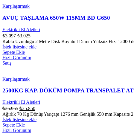
Karşılaştırmak
AVUÇ TAŞLAMA 650W 115MM BD G650
Elektrikli El Aletleri
₺
3.097
₺
3.025
Kablo Uzunluğu 2 Metre Disk Boyutu 115 mm Yüksüz Hızı 12000 de
İstek listesine ekle
Sepete Ekle
Hızlı Görünüm
Satış
Karşılaştırmak
2500KG KAP. DÖKÜM POMPA TRANSPALET A
Elektrikli El Aletleri
₺
25.955
₺
25.850
Ağırlık 70 Kg Dönüş Yarıçapı 1276 mm Genişlik 550 mm Kapasite 2
İstek listesine ekle
Sepete Ekle
Hızlı Görünüm