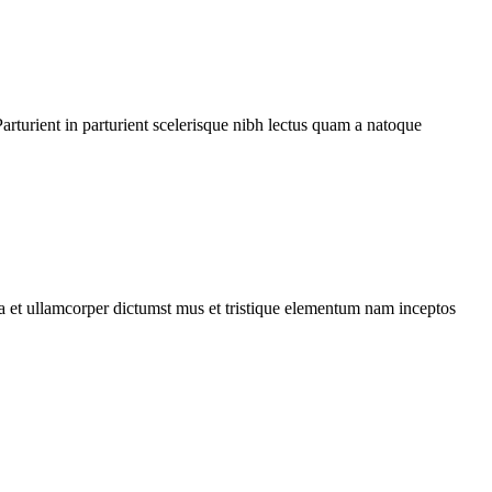
rturient in parturient scelerisque nibh lectus quam a natoque
 a et ullamcorper dictumst mus et tristique elementum nam inceptos