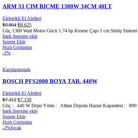
ARM 33 ÇIM BIÇME 1300W 34CM 40LT
Elektrikli El Aletleri
₺
9.804
₺
9.625
Güç 1300 Watt Motor Gücü 1.74 hp Kesme Çapı 1 cm Sürüş Sistemi 
İstek listesine ekle
Sepete Ekle
Hızlı Görünüm
-2%
Karşılaştırmak
BOSCH PFS2000 BOYA TAB. 440W
Elektrikli El Aletleri
₺
7.312
₺
7.150
Güç : 440 W Depo Yönü : Alttan Depolu Hazne Kapasitesi : 800 m
İstek listesine ekle
Sepete Ekle
Hızlı Görünüm
-2%
Sıcak