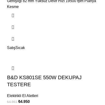
Genişliği 82 mm Yüksüz Devir Hızı 19500 rpm Planya
Kesme
Satış
Sıcak
B&D KS801SE 550W DEKUPAJ
TESTERE
Elektrikli El Aletleri
₺
4.950
₺
4.961