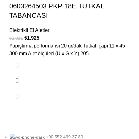
0603264503 PKP 18E TUTKAL
TABANCASI
Elektrikli El Aletleri
₺
1.925
₺
2.011
Yapıştırma performansı 20 gr/dak Tutkal, çapı 11 x 45 –
300 mm Alet ölçüleri (U x G x Y) 205
+90 552 499 37 80