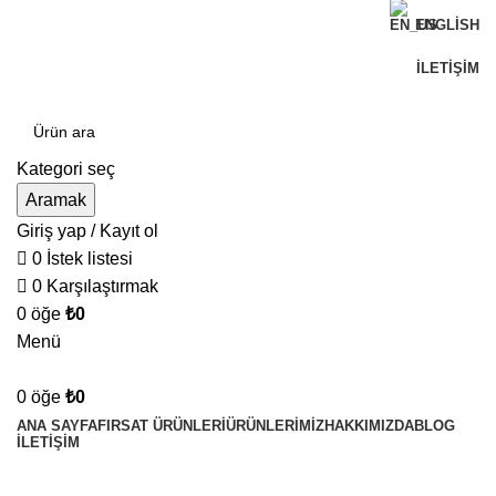
ENGLISH
Can Verdi Ticaret Hoşgeldiniz
İLETIŞIM
Kategori seç
Aramak
Giriş yap / Kayıt ol
0
İstek listesi
0
Karşılaştırmak
0
öğe
₺
0
Menü
0
öğe
₺
0
ANA SAYFA
FIRSAT ÜRÜNLERI
ÜRÜNLERIMIZ
HAKKIMIZDA
BLOG
İLETIŞIM