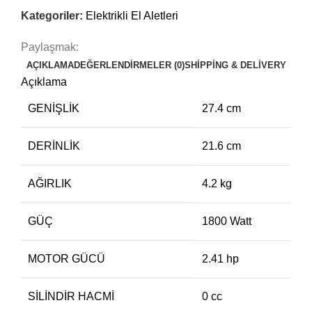
Kategoriler:
Elektrikli El Aletleri
Paylaşmak:
AÇIKLAMA
DEĞERLENDIRMELER (0)
SHIPPING & DELIVERY
Açıklama
GENIŞLIK
27.4 cm
DERINLIK
21.6 cm
AĞIRLIK
4.2 kg
GÜÇ
1800 Watt
MOTOR GÜCÜ
2.41 hp
SILINDIR HACMI
0 cc