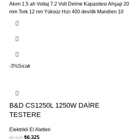
Akım 1.5 ah Voltaj 7.2 Volt Delme Kapasitesi Ahşap 20
mm Tork 12 nm Yüksüz Hızı 400 dev/dk Mandren 10
-3%
Sıcak
B&D CS1250L 1250W DAİRE
TESTERE
Elektrikli El Aletleri
₺
6.325
₺
6.529