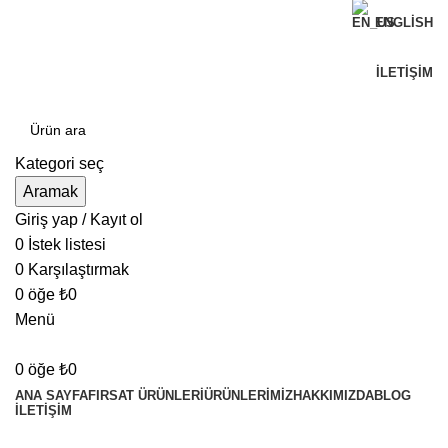
ENGLISH
Can Verdi Ticaret Hoşgeldiniz
İLETIŞIM
Kategori seç
Aramak
Giriş yap / Kayıt ol
0
İstek listesi
0
Karşılaştırmak
0
öğe
₺
0
Menü
0
öğe
₺
0
ANA SAYFA
FIRSAT ÜRÜNLERI
ÜRÜNLERIMIZ
HAKKIMIZDA
BLOG
İLETIŞIM