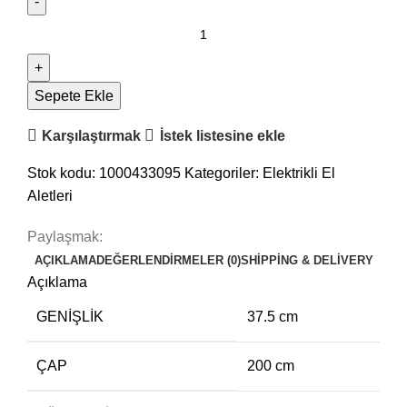
Sepete Ekle
Karşılaştırmak
İstek listesine ekle
Stok kodu:
1000433095
Kategoriler:
Elektrikli El
Aletleri
Paylaşmak:
AÇIKLAMA
DEĞERLENDIRMELER (0)
SHIPPING & DELIVERY
Açıklama
GENIŞLIK
37.5 cm
ÇAP
200 cm