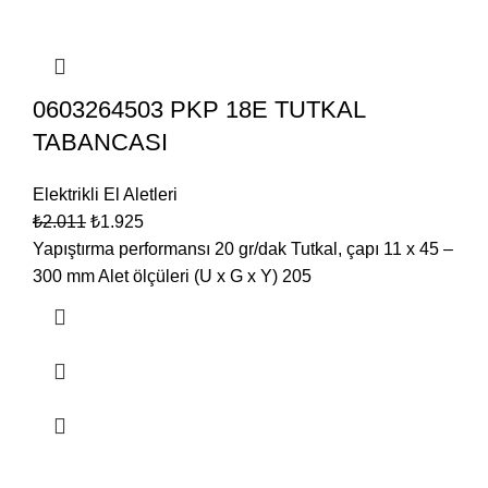
0603264503 PKP 18E TUTKAL
TABANCASI
Elektrikli El Aletleri
₺
2.011
₺
1.925
Yapıştırma performansı 20 gr/dak Tutkal, çapı 11 x 45 –
300 mm Alet ölçüleri (U x G x Y) 205