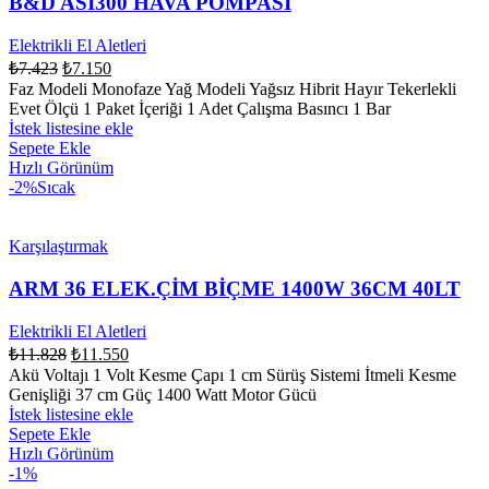
B&D ASI300 HAVA POMPASI
Elektrikli El Aletleri
₺
7.423
₺
7.150
Faz Modeli Monofaze Yağ Modeli Yağsız Hibrit Hayır Tekerlekli
Evet Ölçü 1 Paket İçeriği 1 Adet Çalışma Basıncı 1 Bar
İstek listesine ekle
Sepete Ekle
Hızlı Görünüm
-2%
Sıcak
Karşılaştırmak
ARM 36 ELEK.ÇİM BİÇME 1400W 36CM 40LT
Elektrikli El Aletleri
₺
11.828
₺
11.550
Akü Voltajı 1 Volt Kesme Çapı 1 cm Sürüş Sistemi İtmeli Kesme
Genişliği 37 cm Güç 1400 Watt Motor Gücü
İstek listesine ekle
Sepete Ekle
Hızlı Görünüm
-1%