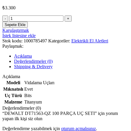
₺
3.300
DEWALT
DT71563-
Sepete Ekle
QZ
Karşılaştırmak
100
İstek listesine ekle
PARÇA
Stok kodu:
1000785497
Kategoriler:
Elektrikli El Aletleri
UÇ
Paylaşmak:
SETI
adet
Açıklama
Değerlendirmeler (0)
Shipping & Delivery
Açıklama
Modeli
Vidalama Uçları
Mıknatıslı
Evet
Uç Türü
Bits
Malzeme
Titanyum
Değerlendirmeler (0)
“DEWALT DT71563-QZ 100 PARÇA UÇ SETI” için yorum
yapan ilk kişi siz olun
Değerlendirme yazabilmek için
oturum açmalısınız
.