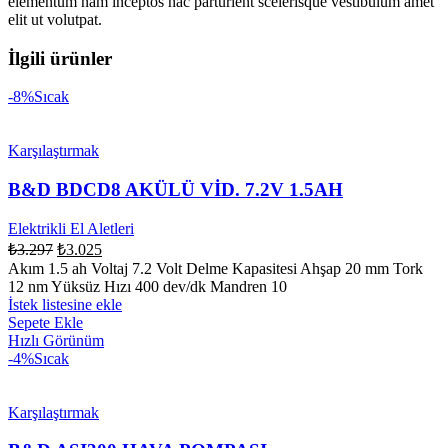
elementum nam inceptos hac parturient scelerisque vestibulum amet
elit ut volutpat.
İlgili ürünler
-8%
Sıcak
Karşılaştırmak
B&D BDCD8 AKÜLÜ VİD. 7.2V 1.5AH
Elektrikli El Aletleri
₺
3.297
₺
3.025
Akım 1.5 ah Voltaj 7.2 Volt Delme Kapasitesi Ahşap 20 mm Tork
12 nm Yüksüz Hızı 400 dev/dk Mandren 10
İstek listesine ekle
Sepete Ekle
Hızlı Görünüm
-4%
Sıcak
Karşılaştırmak