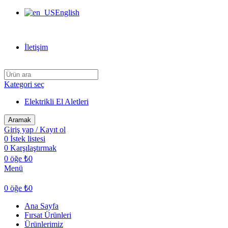
English
Can Verdi Ticaret Hoşgeldiniz
İletişim
Kategori seç
Elektrikli El Aletleri
Aramak
Giriş yap / Kayıt ol
0
İstek listesi
0
Karşılaştırmak
0
öğe
₺
0
Menü
0
öğe
₺
0
Ana Sayfa
Fırsat Ürünleri
Ürünlerimiz