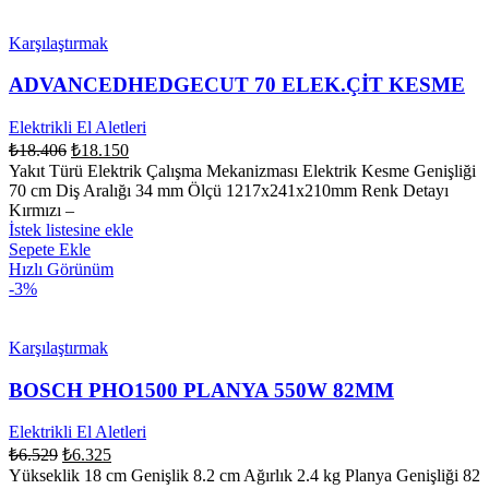
Karşılaştırmak
ADVANCEDHEDGECUT 70 ELEK.ÇİT KESME
Elektrikli El Aletleri
₺
18.406
₺
18.150
Yakıt Türü Elektrik Çalışma Mekanizması Elektrik Kesme Genişliği
70 cm Diş Aralığı 34 mm Ölçü 1217x241x210mm Renk Detayı
Kırmızı –
İstek listesine ekle
Sepete Ekle
Hızlı Görünüm
-3%
Karşılaştırmak
BOSCH PHO1500 PLANYA 550W 82MM
Elektrikli El Aletleri
₺
6.529
₺
6.325
Yükseklik 18 cm Genişlik 8.2 cm Ağırlık 2.4 kg Planya Genişliği 82