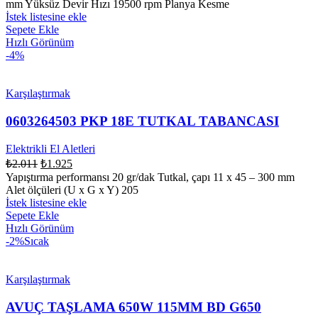
mm Yüksüz Devir Hızı 19500 rpm Planya Kesme
İstek listesine ekle
Sepete Ekle
Hızlı Görünüm
-4%
Karşılaştırmak
0603264503 PKP 18E TUTKAL TABANCASI
Elektrikli El Aletleri
₺
2.011
₺
1.925
Yapıştırma performansı 20 gr/dak Tutkal, çapı 11 x 45 – 300 mm
Alet ölçüleri (U x G x Y) 205
İstek listesine ekle
Sepete Ekle
Hızlı Görünüm
-2%
Sıcak
Karşılaştırmak
AVUÇ TAŞLAMA 650W 115MM BD G650