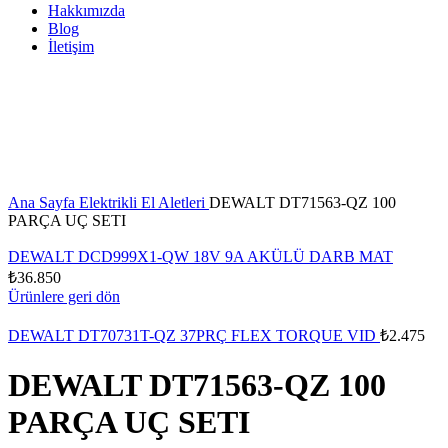
Hakkımızda
Blog
İletişim
Büyütmek için tıklayın
Ana Sayfa
Elektrikli El Aletleri
DEWALT DT71563-QZ 100
PARÇA UÇ SETI
DEWALT DCD999X1-QW 18V 9A AKÜLÜ DARB MAT
₺
36.850
Ürünlere geri dön
DEWALT DT70731T-QZ 37PRÇ FLEX TORQUE VID
₺
2.475
DEWALT DT71563-QZ 100
PARÇA UÇ SETI