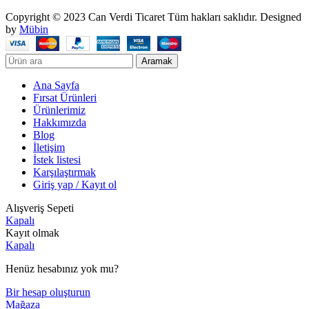
Copyright © 2023 Can Verdi Ticaret Tüm hakları saklıdır. Designed
by
Mübin
Aramak
Ana Sayfa
Fırsat Ürünleri
Ürünlerimiz
Hakkımızda
Blog
İletişim
İstek listesi
Karşılaştırmak
Giriş yap / Kayıt ol
Alışveriş Sepeti
Kapalı
Kayıt olmak
Kapalı
Henüz hesabınız yok mu?
Bir hesap oluşturun
Mağaza