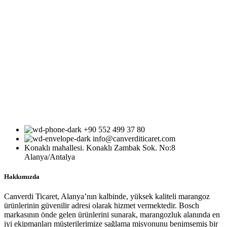
+90 552 499 37 80
info@canverditicaret.com
Konaklı mahallesi. Konaklı Zambak Sok. No:8
Alanya/Antalya
Hakkımızda
Canverdi Ticaret, Alanya’nın kalbinde, yüksek kaliteli marangoz
ürünlerinin güvenilir adresi olarak hizmet vermektedir. Bosch
markasının önde gelen ürünlerini sunarak, marangozluk alanında en
iyi ekipmanları müşterilerimize sağlama misyonunu benimsemiş bir