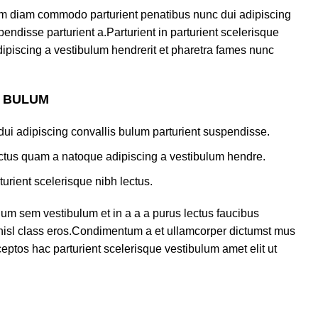
am diam commodo parturient penatibus nunc dui adipiscing
endisse parturient a.Parturient in parturient scelerisque
ipiscing a vestibulum hendrerit et pharetra fames nunc
S BULUM
ui adipiscing convallis bulum parturient suspendisse.
lectus quam a natoque adipiscing a vestibulum hendre.
turient scelerisque nibh lectus.
um sem vestibulum et in a a a purus lectus faucibus
s nisl class eros.Condimentum a et ullamcorper dictumst mus
eptos hac parturient scelerisque vestibulum amet elit ut