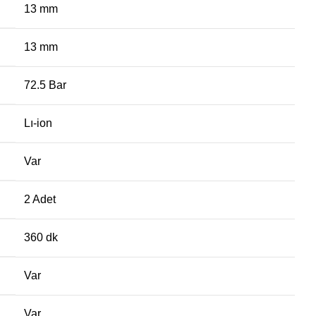
13 mm
13 mm
72.5 Bar
Lı-ion
Var
2 Adet
360 dk
Var
Var