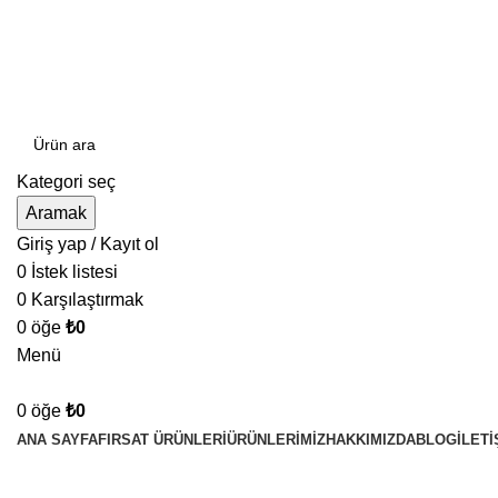
Can Verdi Ticaret Hoşgeldiniz
Kategori seç
Aramak
Giriş yap / Kayıt ol
0
İstek listesi
0
Karşılaştırmak
0
öğe
₺
0
Menü
0
öğe
₺
0
ANA SAYFA
FIRSAT ÜRÜNLERI
ÜRÜNLERIMIZ
HAKKIMIZDA
BLOG
İLETI