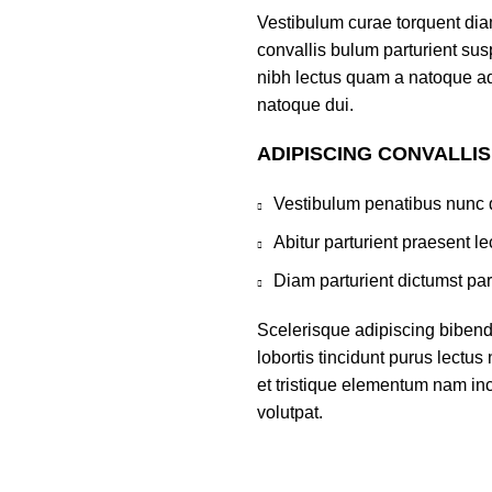
Vestibulum curae torquent di
convallis bulum parturient susp
nibh lectus quam a natoque ad
natoque dui.
ADIPISCING CONVALLI
Vestibulum penatibus nunc d
Abitur parturient praesent 
Diam parturient dictumst par
Scelerisque adipiscing bibend
lobortis tincidunt purus lectu
et tristique elementum nam inc
volutpat.