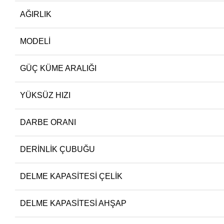
AĞIRLIK
MODELI
GÜÇ KÜME ARALIĞI
YÜKSÜZ HIZI
DARBE ORANI
DERINLIK ÇUBUĞU
DELME KAPASITESI ÇELIK
DELME KAPASITESI AHŞAP