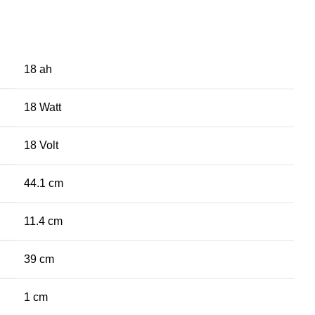
18 ah
18 Watt
18 Volt
44.1 cm
11.4 cm
39 cm
1 cm