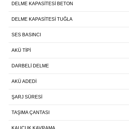
DELME KAPASITESI BETON
DELME KAPASITESI TUĞLA
SES BASINCI
AKÜ TIPI
DARBELI DELME
AKÜ ADEDI
ŞARJ SÜRESI
TAŞIMA ÇANTASI
KAUÇUK KAVRAMA