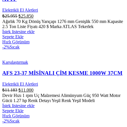
Elektrikli El Aletleri
₺
25.955
₺
25.850
Ağırlık 70 Kg Dönüş Yarıçapı 1276 mm Genişlik 550 mm Kapasite
2.5 Ton Liste Fiyatı 420 $ Marka ATLAS Tekerlek
İstek listesine ekle
Sepete Ekle
Hızlı Görünüm
-2%
Sıcak
Karşılaştırmak
AFS 23-37 MİSİNALI ÇİM KESME 1000W 37CM
Elektrikli El Aletleri
₺
11.183
₺
11.000
Devir Hızı 1 rpm Uç Malzemesi Alimünyum Güç 950 Watt Motor
Gücü 1.27 hp Renk Detayı Yeşil Renk Yeşil Modeli
İstek listesine ekle
Sepete Ekle
Hızlı Görünüm
-2%
Sıcak