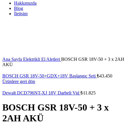
Hakkımızda
Blog
İletişim
Büyütmek için tıklayın
Ana Sayfa
Elektrikli El Aletleri
BOSCH GSR 18V-50 + 3 x 2AH
AKÜ
BOSCH GSR 18V-50+GDX+18V Başlangıç Seti
₺
43.450
Ürünlere geri dön
Dewalt DCD796NT-XJ 18V Darbeli Vid
₺
11.825
BOSCH GSR 18V-50 + 3 x
2AH AKÜ