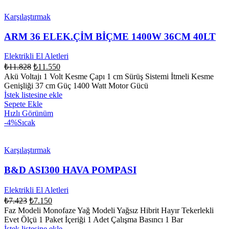
Karşılaştırmak
ARM 36 ELEK.ÇİM BİÇME 1400W 36CM 40LT
Elektrikli El Aletleri
₺
11.828
₺
11.550
Akü Voltajı 1 Volt Kesme Çapı 1 cm Sürüş Sistemi İtmeli Kesme
Genişliği 37 cm Güç 1400 Watt Motor Gücü
İstek listesine ekle
Sepete Ekle
Hızlı Görünüm
-4%
Sıcak
Karşılaştırmak
B&D ASI300 HAVA POMPASI
Elektrikli El Aletleri
₺
7.423
₺
7.150
Faz Modeli Monofaze Yağ Modeli Yağsız Hibrit Hayır Tekerlekli
Evet Ölçü 1 Paket İçeriği 1 Adet Çalışma Basıncı 1 Bar
İstek listesine ekle