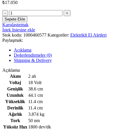
₺
17.050
BOSCH
GSR
Sepete Ekle
18V-
Karşılaştırmak
50
İstek listesine ekle
+
Stok kodu:
1000460577
Kategoriler:
Elektrikli El Aletleri
3
Paylaşmak:
x
2AH
Açıklama
AKÜ
Değerlendirmeler (0)
adet
Shipping & Delivery
Açıklama
Akım
2 ah
Voltaj
18 Volt
Genişlik
38.6 cm
Uzunluk
44.1 cm
Yükseklik
11.4 cm
Derinlik
11.4 cm
Ağırlık
3.874 kg
Tork
50 nm
Yüksüz Hızı
1800 dev/dk