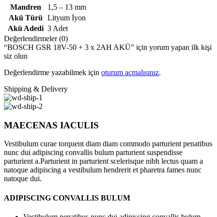
Mandren
1,5 – 13 mm
Akü Türü
Lityum İyon
Akü Adedi
3 Adet
Değerlendirmeler (0)
“BOSCH GSR 18V-50 + 3 x 2AH AKÜ” için yorum yapan ilk kişi
siz olun
Değerlendirme yazabilmek için
oturum açmalısınız
.
Shipping & Delivery
MAECENAS IACULIS
Vestibulum curae torquent diam diam commodo parturient penatibus
nunc dui adipiscing convallis bulum parturient suspendisse
parturient a.Parturient in parturient scelerisque nibh lectus quam a
natoque adipiscing a vestibulum hendrerit et pharetra fames nunc
natoque dui.
ADIPISCING CONVALLIS BULUM
Vestibulum penatibus nunc dui adipiscing convallis bulum