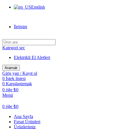
English
Can Verdi Ticaret Hoşgeldiniz
İletişim
Kategori seç
Elektrikli El Aletleri
Aramak
Giriş yap / Kayıt ol
0
İstek listesi
0
Karşılaştırmak
0
öğe
₺
0
Menü
0
öğe
₺
0
Ana Sayfa
Fırsat Ürünleri
Ürünlerimiz