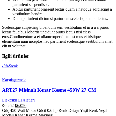
parturient suspendisse.
Abitur parturient praesent lectus quam a natoque adipiscing a
vestibulum hendre.
Diam parturient dictumst parturient scelerisque nibh lectus.
Scelerisque adipiscing bibendum sem vestibulum et in a a a purus
lectus faucibus lobortis tincidunt purus lectus nisl class
eros.Condimentum a et ullamcorper dictumst mus et tristique
elementum nam inceptos hac parturient scelerisque vestibulum amet
elit ut volutpat.
İlgili ürünler
-3%
Sıcak
Karşılaştırmak
ART27 Misinalı Kenar Kesme 450W 27 CM
Elektrikli El Aletleri
₺
6.262
₺
6.050
Güç 450 Watt Motor Gücü 0.6 hp Renk Detayı Yeşil Renk Yeşil
Modeli Kenar Kesme Makinesi