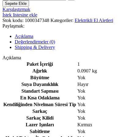
GLM
Sepete Ekle
20
Karşılaştırmak
MT
İstek listesine ekle
LAZER
Stok kodu:
1000347348
Kategoriler:
Elektrikli El Aletleri
adet
Paylaşmak:
Açıklama
Değerlendirmeler (0)
Shipping & Delivery
Açıklama
Paket İçeriği
1
Ağırlık
0.0907 kg
Büyütme
Yok
Suya Dayanıklılık
Hayır
Standart Sapması
Yok
En Kısa Odaklama
Yok
Kendiliğinden Nivelman Süresi Tip
Yok
Sarkaç
Yok
Sarkaç Kilidi
Yok
Lazer Işınları
Kırmızı
Sabitleme
Yok