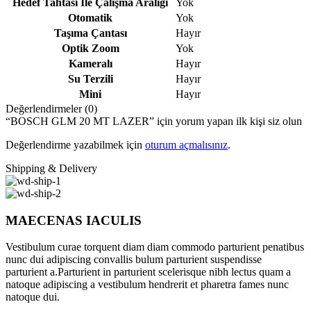
Hedef Tahtası İle Çalışma Aralığı
Yok
Otomatik
Yok
Taşıma Çantası
Hayır
Optik Zoom
Yok
Kameralı
Hayır
Su Terzili
Hayır
Mini
Hayır
Değerlendirmeler (0)
“BOSCH GLM 20 MT LAZER” için yorum yapan ilk kişi siz olun
Değerlendirme yazabilmek için
oturum açmalısınız
.
Shipping & Delivery
MAECENAS IACULIS
Vestibulum curae torquent diam diam commodo parturient penatibus
nunc dui adipiscing convallis bulum parturient suspendisse
parturient a.Parturient in parturient scelerisque nibh lectus quam a
natoque adipiscing a vestibulum hendrerit et pharetra fames nunc
natoque dui.