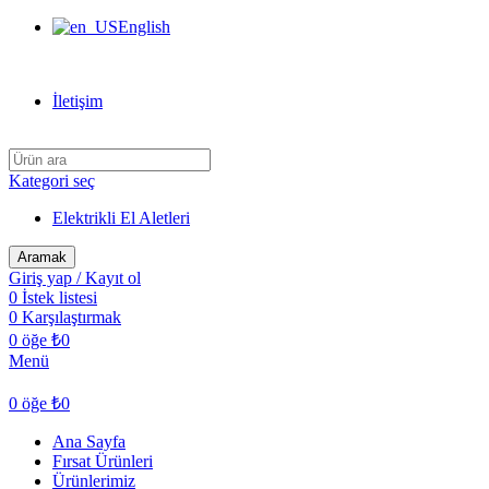
English
Can Verdi Ticaret Hoşgeldiniz
İletişim
Kategori seç
Elektrikli El Aletleri
Aramak
Giriş yap / Kayıt ol
0
İstek listesi
0
Karşılaştırmak
0
öğe
₺
0
Menü
0
öğe
₺
0
Ana Sayfa
Fırsat Ürünleri
Ürünlerimiz