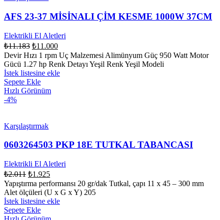
AFS 23-37 MİSİNALI ÇİM KESME 1000W 37CM
Elektrikli El Aletleri
₺
11.183
₺
11.000
Devir Hızı 1 rpm Uç Malzemesi Alimünyum Güç 950 Watt Motor
Gücü 1.27 hp Renk Detayı Yeşil Renk Yeşil Modeli
İstek listesine ekle
Sepete Ekle
Hızlı Görünüm
-4%
Karşılaştırmak
0603264503 PKP 18E TUTKAL TABANCASI
Elektrikli El Aletleri
₺
2.011
₺
1.925
Yapıştırma performansı 20 gr/dak Tutkal, çapı 11 x 45 – 300 mm
Alet ölçüleri (U x G x Y) 205
İstek listesine ekle
Sepete Ekle
Hızlı Görünüm