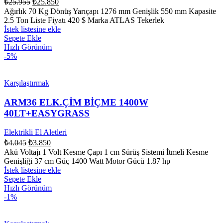
₺
25.955
₺
25.850
Ağırlık 70 Kg Dönüş Yarıçapı 1276 mm Genişlik 550 mm Kapasite
2.5 Ton Liste Fiyatı 420 $ Marka ATLAS Tekerlek
İstek listesine ekle
Sepete Ekle
Hızlı Görünüm
-5%
Karşılaştırmak
ARM36 ELK.ÇİM BİÇME 1400W
40LT+EASYGRASS
Elektrikli El Aletleri
₺
4.045
₺
3.850
Akü Voltajı 1 Volt Kesme Çapı 1 cm Sürüş Sistemi İtmeli Kesme
Genişliği 37 cm Güç 1400 Watt Motor Gücü 1.87 hp
İstek listesine ekle
Sepete Ekle
Hızlı Görünüm
-1%