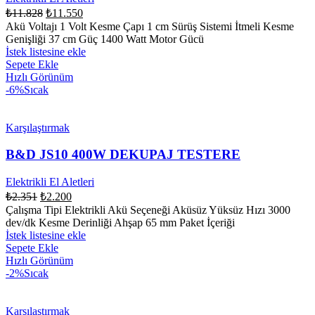
₺
11.828
₺
11.550
Akü Voltajı 1 Volt Kesme Çapı 1 cm Sürüş Sistemi İtmeli Kesme
Genişliği 37 cm Güç 1400 Watt Motor Gücü
İstek listesine ekle
Sepete Ekle
Hızlı Görünüm
-6%
Sıcak
Karşılaştırmak
B&D JS10 400W DEKUPAJ TESTERE
Elektrikli El Aletleri
₺
2.351
₺
2.200
Çalışma Tipi Elektrikli Akü Seçeneği Aküsüz Yüksüz Hızı 3000
dev/dk Kesme Derinliği Ahşap 65 mm Paket İçeriği
İstek listesine ekle
Sepete Ekle
Hızlı Görünüm
-2%
Sıcak
Karşılaştırmak