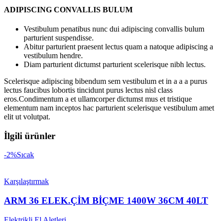
ADIPISCING CONVALLIS BULUM
Vestibulum penatibus nunc dui adipiscing convallis bulum
parturient suspendisse.
Abitur parturient praesent lectus quam a natoque adipiscing a
vestibulum hendre.
Diam parturient dictumst parturient scelerisque nibh lectus.
Scelerisque adipiscing bibendum sem vestibulum et in a a a purus
lectus faucibus lobortis tincidunt purus lectus nisl class
eros.Condimentum a et ullamcorper dictumst mus et tristique
elementum nam inceptos hac parturient scelerisque vestibulum amet
elit ut volutpat.
İlgili ürünler
-2%
Sıcak
Karşılaştırmak
ARM 36 ELEK.ÇİM BİÇME 1400W 36CM 40LT
Elektrikli El Aletleri