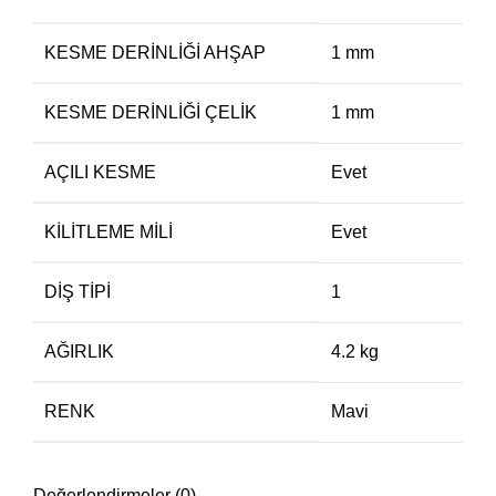
KESME DERINLIĞI AHŞAP
1 mm
KESME DERINLIĞI ÇELIK
1 mm
AÇILI KESME
Evet
KILITLEME MILI
Evet
DIŞ TIPI
1
AĞIRLIK
4.2 kg
RENK
Mavi
Değerlendirmeler (0)