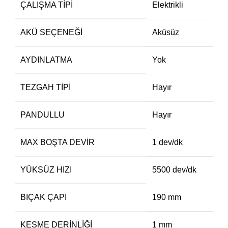
ÇALIŞMA TIPI
Elektrikli
AKÜ SEÇENEĞI
Aküsüz
AYDINLATMA
Yok
TEZGAH TIPI
Hayır
PANDULLU
Hayır
MAX BOŞTA DEVIR
1 dev/dk
YÜKSÜZ HIZI
5500 dev/dk
BIÇAK ÇAPI
190 mm
KESME DERINLIĞI
1 mm