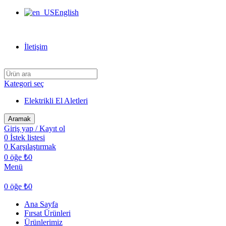
English
Can Verdi Ticaret Hoşgeldiniz
İletişim
Kategori seç
Elektrikli El Aletleri
Aramak
Giriş yap / Kayıt ol
0
İstek listesi
0
Karşılaştırmak
0
öğe
₺
0
Menü
0
öğe
₺
0
Ana Sayfa
Fırsat Ürünleri
Ürünlerimiz