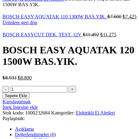
1500W BAS.YIK.
BOSCH EASY AQUATAK 110 1300W BAS.YIK.
₺
7.600
₺
7.425
Ürünlere geri dön
BOSCH EASYCUT DEK. TEST. 12V
₺
11.492
₺
11.275
BOSCH EASY AQUATAK 120
1500W BAS.YIK.
₺
8.933
₺
8.800
BOSCH
EASY
Sepete Ekle
AQUATAK
Karşılaştırmak
120
İstek listesine ekle
1500W
Stok kodu:
1000232684
Kategoriler:
Elektrikli El Aletleri
BAS.YIK.
Paylaşmak:
adet
Açıklama
Değerlendirmeler (0)