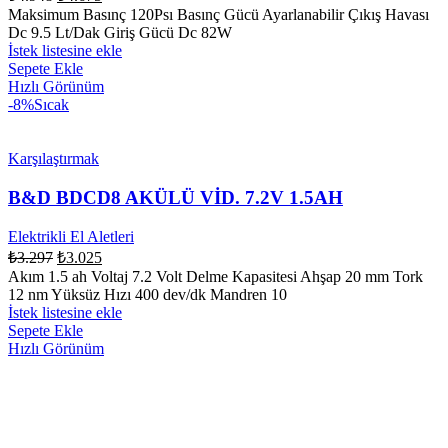
Maksimum Basınç 120Psı Basınç Gücü Ayarlanabilir Çıkış Havası
Dc 9.5 Lt/Dak Giriş Gücü Dc 82W
İstek listesine ekle
Sepete Ekle
Hızlı Görünüm
-8%
Sıcak
Karşılaştırmak
B&D BDCD8 AKÜLÜ VİD. 7.2V 1.5AH
Elektrikli El Aletleri
₺
3.297
₺
3.025
Akım 1.5 ah Voltaj 7.2 Volt Delme Kapasitesi Ahşap 20 mm Tork
12 nm Yüksüz Hızı 400 dev/dk Mandren 10
İstek listesine ekle
Sepete Ekle
Hızlı Görünüm