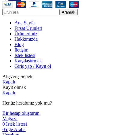
Aramak
Ana Sayfa
Fırsat Ürünleri
Ürünlerimiz
Hakkımızda
Blog
İletişim
İstek listesi
Karşılaştırmak
Giriş yap / Kayıt ol
Alışveriş Sepeti
Kapalı
Kayıt olmak
Kapalı
Henüz hesabınız yok mu?
Bir hesap oluşturun
Mağaza
0
İstek listesi
0
öğe
Araba
Hesabım