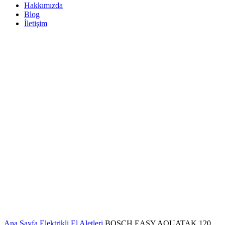
Hakkımızda
Blog
İletişim
-1%
Büyütmek için tıklayın
Ana Sayfa
Elektrikli El Aletleri
BOSCH EASY AQUATAK 120