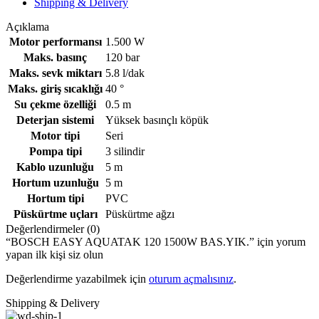
Shipping & Delivery
Açıklama
Motor performansı
1.500 W
Maks. basınç
120 bar
Maks. sevk miktarı
5.8 l/dak
Maks. giriş sıcaklığı
40 °
Su çekme özelliği
0.5 m
Deterjan sistemi
Yüksek basınçlı köpük
Motor tipi
Seri
Pompa tipi
3 silindir
Kablo uzunluğu
5 m
Hortum uzunluğu
5 m
Hortum tipi
‎PVC
Püskürtme uçları
Püskürtme ağzı
Değerlendirmeler (0)
“BOSCH EASY AQUATAK 120 1500W BAS.YIK.” için yorum
yapan ilk kişi siz olun
Değerlendirme yazabilmek için
oturum açmalısınız
.
Shipping & Delivery