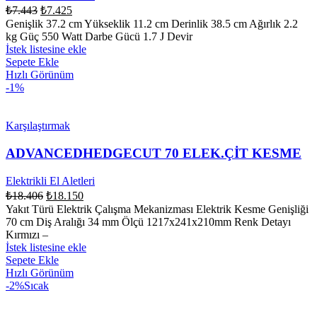
₺
7.443
₺
7.425
Genişlik 37.2 cm Yükseklik 11.2 cm Derinlik 38.5 cm Ağırlık 2.2
kg Güç 550 Watt Darbe Gücü 1.7 J Devir
İstek listesine ekle
Sepete Ekle
Hızlı Görünüm
-1%
Karşılaştırmak
ADVANCEDHEDGECUT 70 ELEK.ÇİT KESME
Elektrikli El Aletleri
₺
18.406
₺
18.150
Yakıt Türü Elektrik Çalışma Mekanizması Elektrik Kesme Genişliği
70 cm Diş Aralığı 34 mm Ölçü 1217x241x210mm Renk Detayı
Kırmızı –
İstek listesine ekle
Sepete Ekle
Hızlı Görünüm
-2%
Sıcak