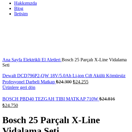
Hakkımızda
Blog
İletişim
Büyütmek için tıklayın
Ana Sayfa
Elektrikli El Aletleri
Bosch 25 Parçalı X-Line Vidalama
Seti
Dewalt DCD796P2-QW 18V/5.0Ah Li-ion Çift Akülü Kömürsüz
Profesyonel Darbeli Matkap
₺
24.300
₺
24.255
Ürünlere geri dön
BOSCH PBD40 TEZGAH TIBI MATKAP 710W
₺
24.816
₺
24.750
Bosch 25 Parçalı X-Line
Vidalama Seti