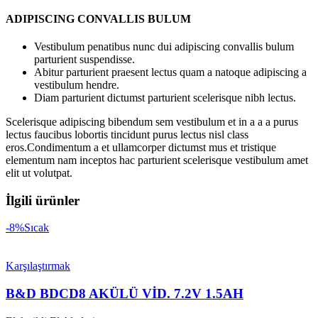
ADIPISCING CONVALLIS BULUM
Vestibulum penatibus nunc dui adipiscing convallis bulum
parturient suspendisse.
Abitur parturient praesent lectus quam a natoque adipiscing a
vestibulum hendre.
Diam parturient dictumst parturient scelerisque nibh lectus.
Scelerisque adipiscing bibendum sem vestibulum et in a a a purus
lectus faucibus lobortis tincidunt purus lectus nisl class
eros.Condimentum a et ullamcorper dictumst mus et tristique
elementum nam inceptos hac parturient scelerisque vestibulum amet
elit ut volutpat.
İlgili ürünler
-8%
Sıcak
Karşılaştırmak
B&D BDCD8 AKÜLÜ VİD. 7.2V 1.5AH