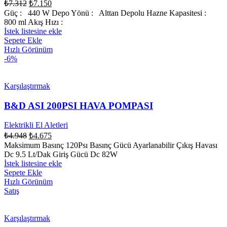
₺
7.312
₺
7.150
Güç : 440 W Depo Yönü : Alttan Depolu Hazne Kapasitesi :
800 ml Akış Hızı :
İstek listesine ekle
Sepete Ekle
Hızlı Görünüm
-6%
Karşılaştırmak
B&D ASI 200PSI HAVA POMPASI
Elektrikli El Aletleri
₺
4.948
₺
4.675
Maksimum Basınç 120Psı Basınç Gücü Ayarlanabilir Çıkış Havası
Dc 9.5 Lt/Dak Giriş Gücü Dc 82W
İstek listesine ekle
Sepete Ekle
Hızlı Görünüm
Satış
Karşılaştırmak