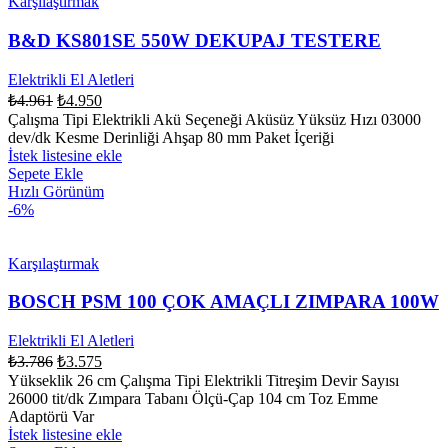
Karşılaştırmak
B&D KS801SE 550W DEKUPAJ TESTERE
Elektrikli El Aletleri
₺
4.961
₺
4.950
Çalışma Tipi Elektrikli Akü Seçeneği Aküsüz Yüksüz Hızı 03000
dev/dk Kesme Derinliği Ahşap 80 mm Paket İçeriği
İstek listesine ekle
Sepete Ekle
Hızlı Görünüm
-6%
Karşılaştırmak
BOSCH PSM 100 ÇOK AMAÇLI ZIMPARA 100W
Elektrikli El Aletleri
₺
3.786
₺
3.575
Yükseklik 26 cm Çalışma Tipi Elektrikli Titreşim Devir Sayısı
26000 tit/dk Zımpara Tabanı Ölçü-Çap 104 cm Toz Emme
Adaptörü Var
İstek listesine ekle