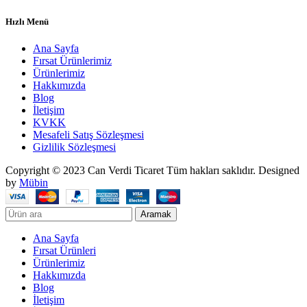
Hızlı Menü
Ana Sayfa
Fırsat Ürünlerimiz
Ürünlerimiz
Hakkımızda
Blog
İletişim
KVKK
Mesafeli Satış Sözleşmesi
Gizlilik Sözleşmesi
Copyright © 2023 Can Verdi Ticaret Tüm hakları saklıdır. Designed
by
Mübin
Aramak
Ana Sayfa
Fırsat Ürünleri
Ürünlerimiz
Hakkımızda
Blog
İletişim