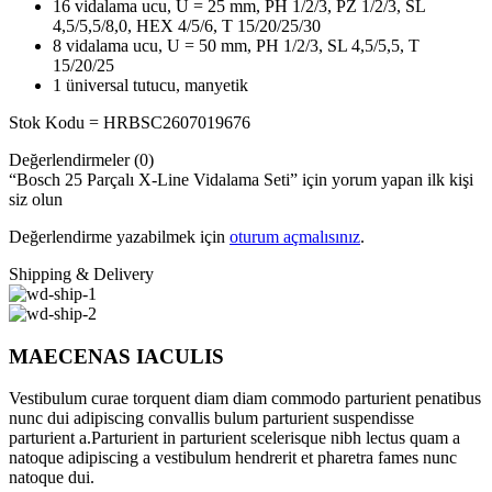
16 vidalama ucu, U = 25 mm, PH 1/2/3, PZ 1/2/3, SL
4,5/5,5/8,0, HEX 4/5/6, T 15/20/25/30
8 vidalama ucu, U = 50 mm, PH 1/2/3, SL 4,5/5,5, T
15/20/25
1 üniversal tutucu, manyetik
Stok Kodu = HRBSC2607019676
Değerlendirmeler (0)
“Bosch 25 Parçalı X-Line Vidalama Seti” için yorum yapan ilk kişi
siz olun
Değerlendirme yazabilmek için
oturum açmalısınız
.
Shipping & Delivery
MAECENAS IACULIS
Vestibulum curae torquent diam diam commodo parturient penatibus
nunc dui adipiscing convallis bulum parturient suspendisse
parturient a.Parturient in parturient scelerisque nibh lectus quam a
natoque adipiscing a vestibulum hendrerit et pharetra fames nunc
natoque dui.