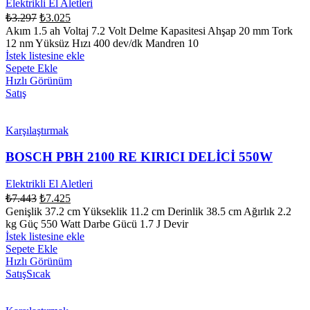
Elektrikli El Aletleri
₺
3.297
₺
3.025
Akım 1.5 ah Voltaj 7.2 Volt Delme Kapasitesi Ahşap 20 mm Tork
12 nm Yüksüz Hızı 400 dev/dk Mandren 10
İstek listesine ekle
Sepete Ekle
Hızlı Görünüm
Satış
Karşılaştırmak
BOSCH PBH 2100 RE KIRICI DELİCİ 550W
Elektrikli El Aletleri
₺
7.443
₺
7.425
Genişlik 37.2 cm Yükseklik 11.2 cm Derinlik 38.5 cm Ağırlık 2.2
kg Güç 550 Watt Darbe Gücü 1.7 J Devir
İstek listesine ekle
Sepete Ekle
Hızlı Görünüm
Satış
Sıcak