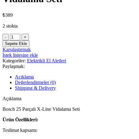
₺
389
2 stokta
Bosch
25
Sepete Ekle
Parçalı
Karşılaştırmak
X-
İstek listesine ekle
Line
Kategoriler:
Elektrikli El Aletleri
Vidalama
Paylaşmak:
Seti
adet
Açıklama
Değerlendirmeler (0)
Shipping & Delivery
Açıklama
Bosch 25 Parçalı X-Line Vidalama Seti
Ürün Özellikleri:
Teslimat kapsamı: