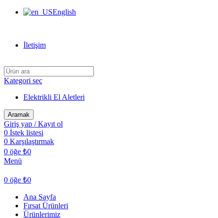
English
Can Verdi Ticaret Hoşgeldiniz
İletişim
Kategori seç
Elektrikli El Aletleri
Aramak
Giriş yap / Kayıt ol
0
İstek listesi
0
Karşılaştırmak
0
öğe
₺
0
Menü
0
öğe
₺
0
Ana Sayfa
Fırsat Ürünleri
Ürünlerimiz