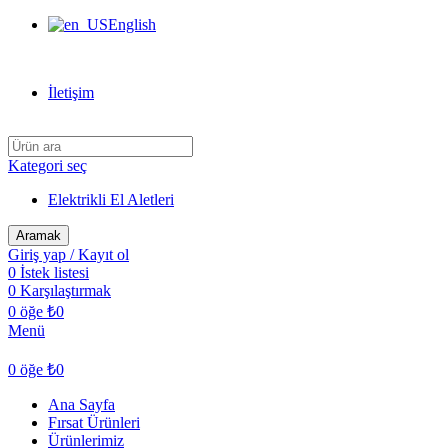
English
Can Verdi Ticaret Hoşgeldiniz
İletişim
Kategori seç
Elektrikli El Aletleri
Aramak
Giriş yap / Kayıt ol
0
İstek listesi
0
Karşılaştırmak
0
öğe
₺
0
Menü
0
öğe
₺
0
Ana Sayfa
Fırsat Ürünleri
Ürünlerimiz