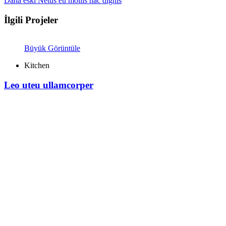
Daha eski
Netus eu mollis hac dignis
İlgili Projeler
Büyük Görüntüle
Kitchen
Leo uteu ullamcorper