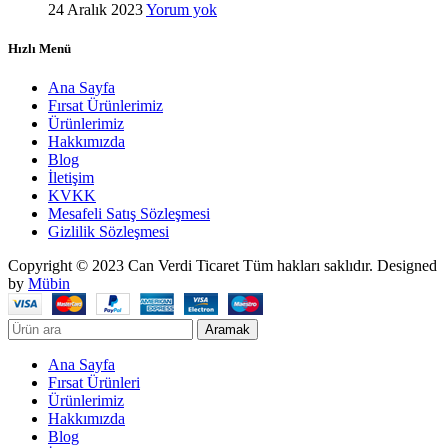
24 Aralık 2023
Yorum yok
Hızlı Menü
Ana Sayfa
Fırsat Ürünlerimiz
Ürünlerimiz
Hakkımızda
Blog
İletişim
KVKK
Mesafeli Satış Sözleşmesi
Gizlilik Sözleşmesi
Copyright © 2023 Can Verdi Ticaret Tüm hakları saklıdır. Designed
by
Mübin
Aramak
Ana Sayfa
Fırsat Ürünleri
Ürünlerimiz
Hakkımızda
Blog