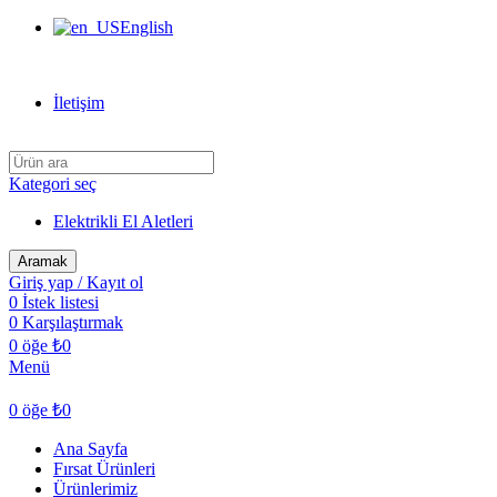
English
Can Verdi Ticaret Hoşgeldiniz
İletişim
Kategori seç
Elektrikli El Aletleri
Aramak
Giriş yap / Kayıt ol
0
İstek listesi
0
Karşılaştırmak
0
öğe
₺
0
Menü
0
öğe
₺
0
Ana Sayfa
Fırsat Ürünleri
Ürünlerimiz