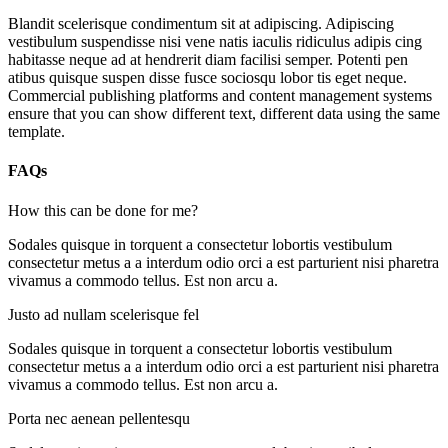
Blandit scelerisque condimentum sit at adipiscing. Adipiscing
vestibulum suspendisse nisi vene natis iaculis ridiculus adipis cing
habitasse neque ad at hendrerit diam facilisi semper. Potenti pen
atibus quisque suspen disse fusce sociosqu lobor tis eget neque.
Commercial publishing platforms and content management systems
ensure that you can show different text, different data using the same
template.
FAQs
How this can be done for me?
Sodales quisque in torquent a consectetur lobortis vestibulum
consectetur metus a a interdum odio orci a est parturient nisi pharetra
vivamus a commodo tellus. Est non arcu a.
Justo ad nullam scelerisque fel
Sodales quisque in torquent a consectetur lobortis vestibulum
consectetur metus a a interdum odio orci a est parturient nisi pharetra
vivamus a commodo tellus. Est non arcu a.
Porta nec aenean pellentesqu