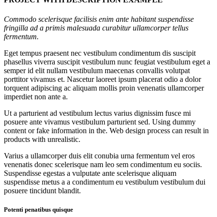
Commodo scelerisque facilisis enim ante habitant suspendisse
fringilla ad a primis malesuada curabitur ullamcorper tellus
fermentum.
Eget tempus praesent nec vestibulum condimentum dis suscipit
phasellus viverra suscipit vestibulum nunc feugiat vestibulum eget a
semper id elit nullam vestibulum maecenas convallis volutpat
porttitor vivamus et. Nascetur laoreet ipsum placerat odio a dolor
torquent adipiscing ac aliquam mollis proin venenatis ullamcorper
imperdiet non ante a.
Ut a parturient ad vestibulum lectus varius dignissim fusce mi
posuere ante vivamus vestibulum parturient sed. Using dummy
content or fake information in the. Web design process can result in
products with unrealistic.
Varius a ullamcorper duis elit conubia urna fermentum vel eros
venenatis donec scelerisque nam leo sem condimentum eu sociis.
Suspendisse egestas a vulputate ante scelerisque aliquam
suspendisse metus a a condimentum eu vestibulum vestibulum dui
posuere tincidunt blandit.
Potenti penatibus quisque