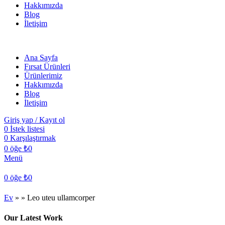
Hakkımızda
Blog
İletişim
Ana Sayfa
Fırsat Ürünleri
Ürünlerimiz
Hakkımızda
Blog
İletişim
Giriş yap / Kayıt ol
0
İstek listesi
0
Karşılaştırmak
0
öğe
₺
0
Menü
0
öğe
₺
0
Ev
»
»
Leo uteu ullamcorper
Our Latest Work