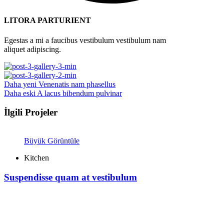
LITORA PARTURIENT
Egestas a mi a faucibus vestibulum vestibulum nam
aliquet adipiscing.
Daha yeni
Venenatis nam phasellus
Daha eski
A lacus bibendum pulvinar
İlgili Projeler
Büyük Görüntüle
Kitchen
Suspendisse quam at vestibulum