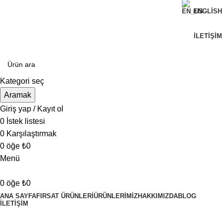
ENGLISH
Can Verdi Ticaret Hoşgeldiniz
İLETIŞIM
Kategori seç
Aramak
Giriş yap / Kayıt ol
0
İstek listesi
0
Karşılaştırmak
0
öğe
₺
0
Menü
0
öğe
₺
0
ANA SAYFA
FIRSAT ÜRÜNLERI
ÜRÜNLERIMIZ
HAKKIMIZDA
BLOG
İLETIŞIM