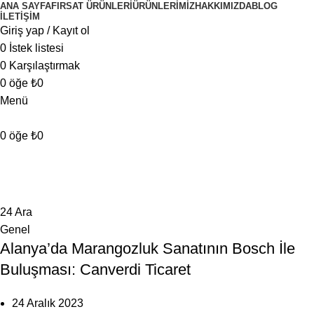
ANA SAYFA
FIRSAT ÜRÜNLERI
ÜRÜNLERIMIZ
HAKKIMIZDA
BLOG
İLETIŞIM
Giriş yap / Kayıt ol
0
İstek listesi
0
Karşılaştırmak
0
öğe
₺
0
Menü
0
öğe
₺
0
Gönderen:
mubin1156
24
Ara
Genel
Alanya’da Marangozluk Sanatının Bosch İle
Buluşması: Canverdi Ticaret
24 Aralık 2023